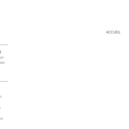
ACCUEIL
E
ion
rin
n
e
on