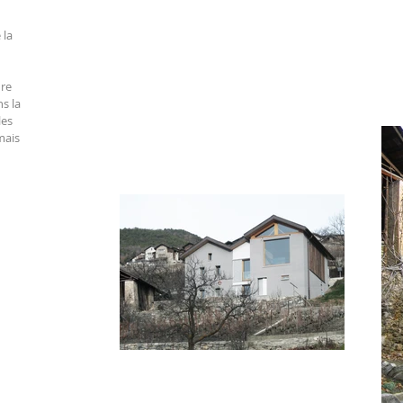
 la
ure
s la
les
mais